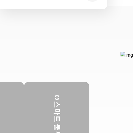
03
스
마
트
물