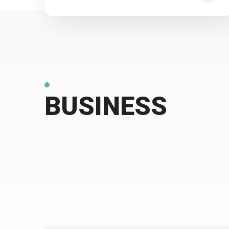
BUSINESS
자
동
차
운