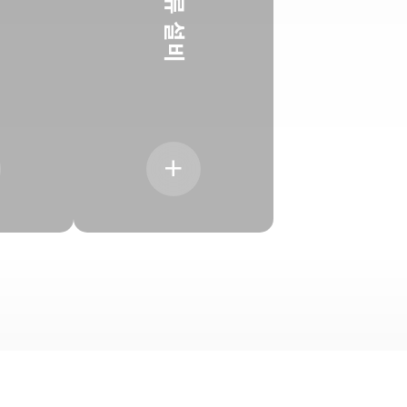
류
설
비