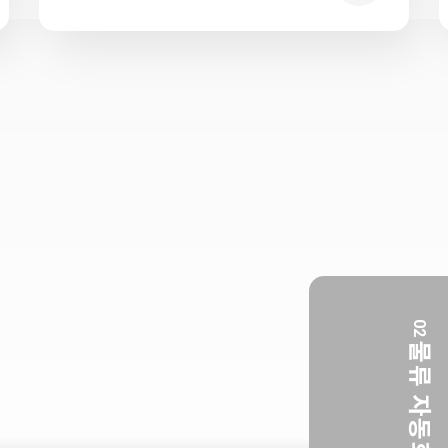
02
물
류
자
동